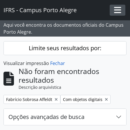
Skip to main content
IFRS - Campus Porto Alegre
Togg
Aqui você encontra os documentos oficiais do Campus
Porto Alegre.
Limite seus resultados por:
Visualizar impressão
Fechar
Não foram encontrados
resultados
Descrição arquivística
Remover filtro:
Remover filtro:
Fabrício Sobrosa Affeldt
Com objetos digitais
Opções avançadas de busca