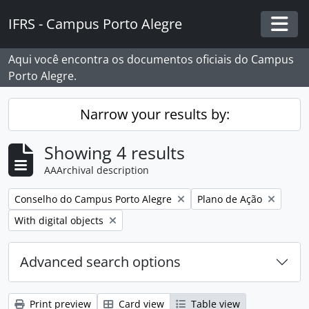
Skip to main content
IFRS - Campus Porto Alegre
Togg
Aqui você encontra os documentos oficiais do Campus
Porto Alegre.
Narrow your results by:
Showing 4 results
AAArchival description
Remove filter:
Remove filter:
Conselho do Campus Porto Alegre
Plano de Ação
Remove filter:
With digital objects
Advanced search options
Print preview
Card view
Table view