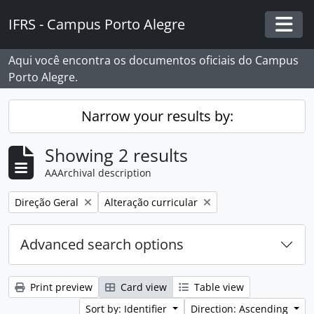
Skip to main content
IFRS - Campus Porto Alegre
Togg
Aqui você encontra os documentos oficiais do Campus
Porto Alegre.
Narrow your results by:
Showing 2 results
AAArchival description
Remove filter:
Remove filter:
Direção Geral
Alteração curricular
Advanced search options
Print preview
Card view
Table view
Sort by: Identifier
Direction: Ascending