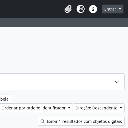
sque na página de navegação
Entrar
Idioma
Ligações rápidas
abela
Ordenar por ordem: Identificador
Direção: Descendente
Exibir 1 resultados com objetos digitais