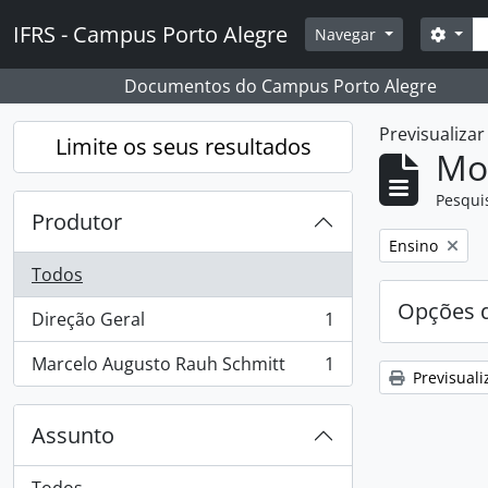
Skip to main content
Pesq
IFRS - Campus Porto Alegre
Opçõ
Navegar
Documentos do Campus Porto Alegre
Previsualiza
Limite os seus resultados
Mos
Pesqui
Produtor
Remover filtro
Ensino
Todos
Opções d
Direção Geral
1
, 1 resultados
Marcelo Augusto Rauh Schmitt
1
, 1 resultados
Previsuali
Assunto