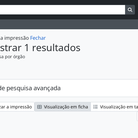
uisar
es de busca
Bu
r a impressão
Fechar
trar 1 resultados
sa por órgão
:
e pesquisa avançada
zar a impressão
Visualização em ficha
Visualização em t