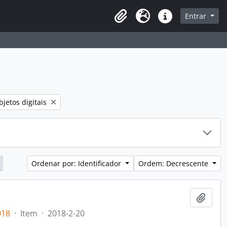
sque na página de navegação
Entrar
Idioma
Atalhos
r filtro:
jetos digitais
Ordenar por: Identificador
Ordem: Decrescente
Adici
018
·
Item
·
2018-2-20