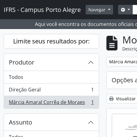
Skip to main content
Busc
IFRS - Campus Porto Alegre
Opçõ
Navegar
Aqui você encontra os documentos oficiais
Mo
Limite seus resultados por:
Descriç
Produtor
Remover filtro
Márcia Amara
Todos
Opções 
Direção Geral
1
, 1 resultados
Visualizar
Márcia Amaral Corrêa de Moraes
1
, 1 resultados
Assunto