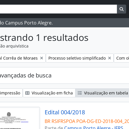
ar
es de busca
Bu
 do Campus Porto Alegre.
strando 1 resultados
ão arquivística
:
Remover filtro:
Remove
l Corrêa de Moraes
Processo seletivo simplificado
Com ob
avançadas de busca
 impressão
Visualização em ficha
Visualização em tabela
Edital 004/2018
BR RSIFRSPOA POA-DG-ED-2018-004_2
Parte de
Campus Porto Alegre - IFRS