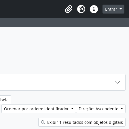
sque na página de navegação
Entrar
Idioma
Ligações rápidas
abela
Ordenar por ordem: Identificador
Direção: Ascendente
Exibir 1 resultados com objetos digitais