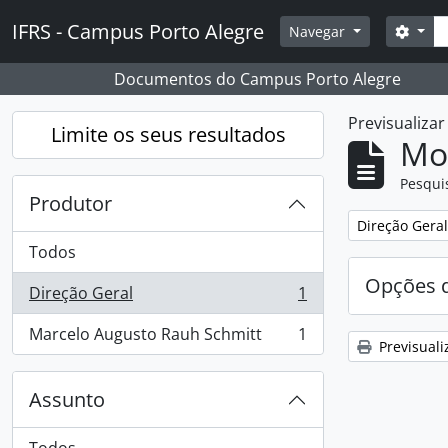
Skip to main content
Pesq
IFRS - Campus Porto Alegre
Opçõ
Navegar
Documentos do Campus Porto Alegre
Previsualiza
Limite os seus resultados
Mos
Pesqui
Produtor
Remover filtro
Direção Geral
Todos
Opções d
Direção Geral
1
, 1 resultados
Marcelo Augusto Rauh Schmitt
1
, 1 resultados
Previsuali
Assunto