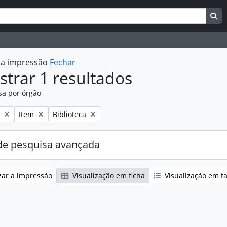
uisar
es de busca
Bu
r a impressão
Fechar
trar 1 resultados
sa por órgão
:
Remover filtro:
Remover filtro:
Item
Biblioteca
e pesquisa avançada
zar a impressão
Visualização em ficha
Visualização em t