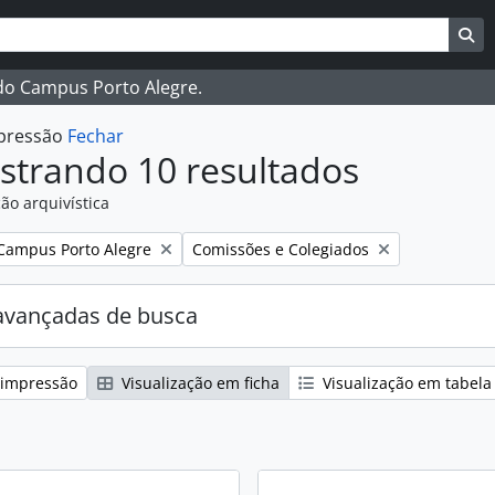
ar
es de busca
Bu
 do Campus Porto Alegre.
mpressão
Fechar
strando 10 resultados
ão arquivística
:
Remover filtro:
Campus Porto Alegre
Comissões e Colegiados
avançadas de busca
 impressão
Visualização em ficha
Visualização em tabela