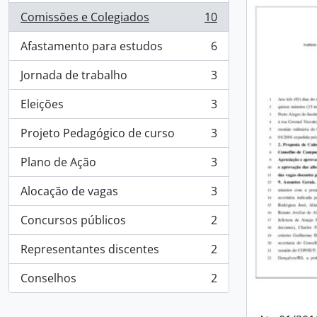
Comissões e Colegiados
10
, 10 resultados
Afastamento para estudos
6
, 6 resultados
Jornada de trabalho
3
, 3 resultados
Eleições
3
, 3 resultados
Projeto Pedagógico de curso
3
, 3 resultados
Plano de Ação
3
, 3 resultados
Alocação de vagas
3
, 3 resultados
Concursos públicos
2
, 2 resultados
Representantes discentes
2
, 2 resultados
Conselhos
2
, 2 resultados