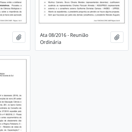
Ata 08/2016 - Reunião
Adicionar a área de transferência
Adici
Ordinária