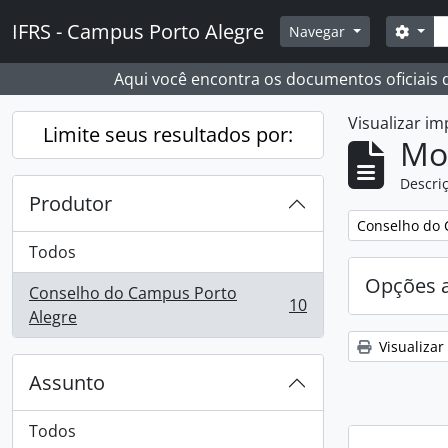
Skip to main content
Busc
IFRS - Campus Porto Alegre
Opçõ
Navegar
Aqui você encontra os documentos oficiais
Visualizar i
Limite seus resultados por:
Mo
Descriç
Produtor
Remover filtro
Conselho do 
Todos
Opções 
Conselho do Campus Porto
10
, 10 resultados
Alegre
Visualizar
Assunto
Todos