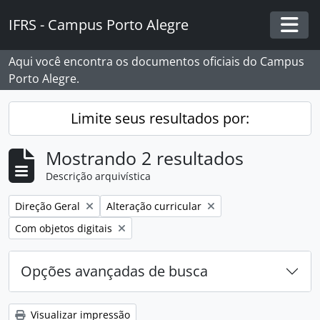
Skip to main content
IFRS - Campus Porto Alegre
Togg
Aqui você encontra os documentos oficiais do Campus
Porto Alegre.
Limite seus resultados por:
Mostrando 2 resultados
Descrição arquivística
Remover filtro:
Remover filtro:
Direção Geral
Alteração curricular
Remover filtro:
Com objetos digitais
Opções avançadas de busca
Visualizar impressão