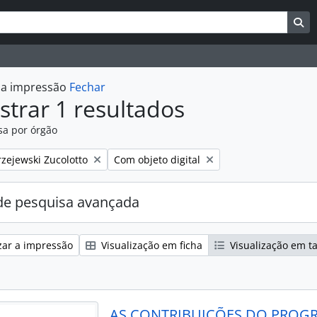
uisar
es de busca
Bu
r a impressão
Fechar
trar 1 resultados
sa por órgão
:
Remover filtro:
zejewski Zucolotto
Com objeto digital
e pesquisa avançada
zar a impressão
Visualização em ficha
Visualização em t