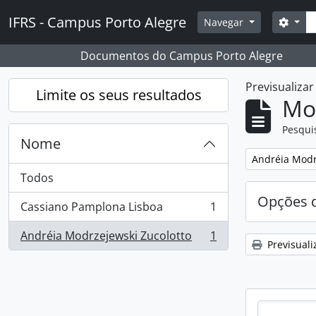
Skip to main content
Pesq
IFRS - Campus Porto Alegre
Opçõ
Navegar
Documentos do Campus Porto Alegre
Previsualiza
Limite os seus resultados
Mos
Pesqui
Nome
Remover filtro
Andréia Modr
Todos
Opções d
Cassiano Pamplona Lisboa
1
, 1 resultados
Andréia Modrzejewski Zucolotto
1
, 1 resultados
Previsuali