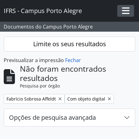
Skip to main content
IFRS - Campus Porto Alegre
Togg
Documentos do Campus Porto Alegre
Limite os seus resultados
Previsualizar a impressão
Fechar
Não foram encontrados
resultados
Pesquisa por órgão
Remover filtro:
Remover filtro:
Fabrício Sobrosa Affeldt
Com objeto digital
Opções de pesquisa avançada