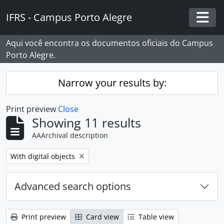
Skip to main content
IFRS - Campus Porto Alegre
Togg
Aqui você encontra os documentos oficiais do Campus
Porto Alegre.
Narrow your results by:
Print preview
Close
Showing 11 results
AAArchival description
Remove filter:
With digital objects
Advanced search options
Print preview
Card view
Table view