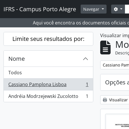
Skip to main content
Busc
IFRS - Campus Porto Alegre
Opçõ
Navegar
Aqui você encontra os documentos oficiais
Visualizar i
Limite seus resultados por:
Mo
Descriç
Nome
Remover filtro
Cassiano Pam
Todos
Opções 
Cassiano Pamplona Lisboa
1
, 1 resultados
Andréia Modrzejewski Zucolotto
1
, 1 resultados
Visualizar