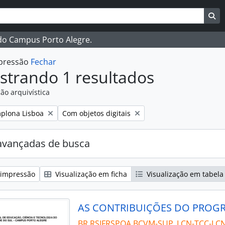
ar
es de busca
Bu
 do Campus Porto Alegre.
mpressão
Fechar
strando 1 resultados
ão arquivística
:
Remover filtro:
plona Lisboa
Com objetos digitais
avançadas de busca
 impressão
Visualização em ficha
Visualização em tabela
BR RSIFRSPOA BCVM-SUP_LCN-TCC-LCN