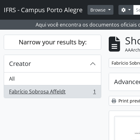
Skip to main content
Sear
IFRS - Campus Porto Alegre
Search
Browse
Aqui você encontra os documentos oficiais
Sho
Narrow your results by:
AAArch
Creator
Remove filter:
Fabrício Sobr
All
Advanced
Fabrício Sobrosa Affeldt
1
, 1 results
Print prev