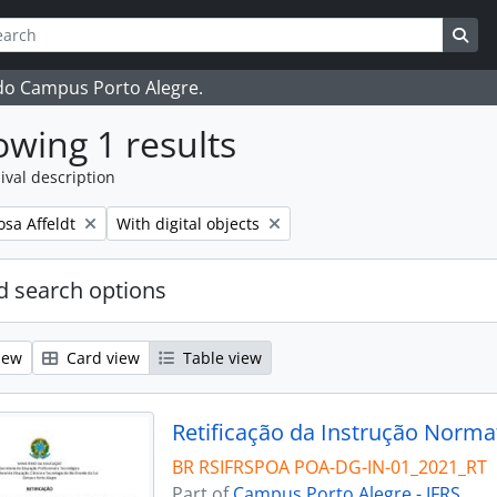
ch
 options
Sea
 do Campus Porto Alegre.
wing 1 results
ival description
Remove filter:
osa Affeldt
With digital objects
 search options
iew
Card view
Table view
Retificação da Instrução Norma
BR RSIFRSPOA POA-DG-IN-01_2021_RT
Part of
Campus Porto Alegre - IFRS