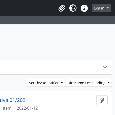
rch in browse page
Log in
Clipboard
Language
Quick links
Sort by: Identifier
Direction: Descending
tiva 01/2021
Add t
·
Item
·
2022-01-12