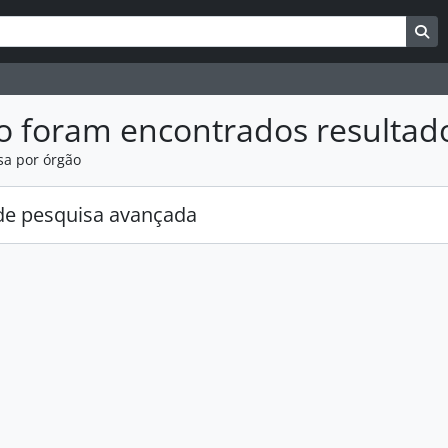
uisar
es de busca
Bu
o foram encontrados resultad
sa por órgão
e pesquisa avançada