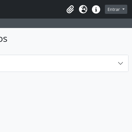
sque na página de navegação
Entrar
Idioma
Ligações rápidas
os