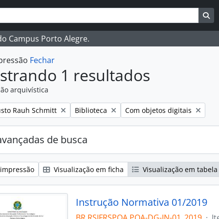
ar
es de busca
Bu
 do Campus Porto Alegre.
mpressão
Fechar
strando 1 resultados
ão arquivística
:
Remover filtro:
Remover filtro:
sto Rauh Schmitt
Biblioteca
Com objetos digitais
avançadas de busca
 impressão
Visualização em ficha
Visualização em tabela
Instrução Normativa 01/2019
BR RSIFRSPOA POA-DG-IN-01_2019
·
I