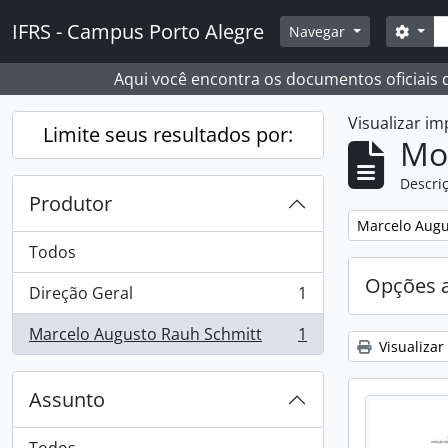
Skip to main content
Busc
IFRS - Campus Porto Alegre
Opçõ
Navegar
Aqui você encontra os documentos oficiais
Visualizar i
Limite seus resultados por:
Mo
Descriç
Produtor
Remover filtro
Marcelo Augu
Todos
Opções 
Direção Geral
1
, 1 resultados
Marcelo Augusto Rauh Schmitt
1
, 1 resultados
Visualizar
Assunto