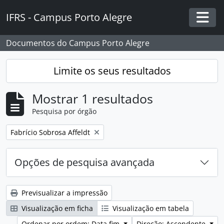
Skip to main content
IFRS - Campus Porto Alegre
Togg
Documentos do Campus Porto Alegre
Limite os seus resultados
Mostrar 1 resultados
Pesquisa por órgão
Remover filtro:
Fabrício Sobrosa Affeldt
Opções de pesquisa avançada
Previsualizar a impressão
Visualização em ficha
Visualização em tabela
Ordenar por ordem: Data fim
Direção: Ascendente