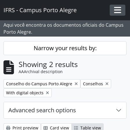
Skip to main content
IFRS - Campus Porto Alegre
Togg
Aqui você encontra os documentos oficiais do Campus
Porto Alegre.
Narrow your results by:
Showing 2 results
AAArchival description
Remove filter:
Remove filter:
Conselho do Campus Porto Alegre
Conselhos
Remove filter:
With digital objects
Advanced search options
Print preview
Card view
Table view