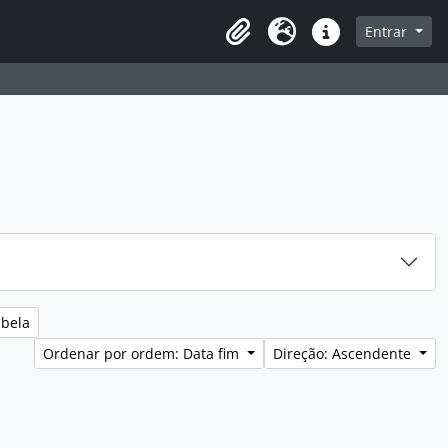
sque na página de navegação
Entrar
Idioma
Ligações rápidas
abela
Ordenar por ordem: Data fim
Direção: Ascendente