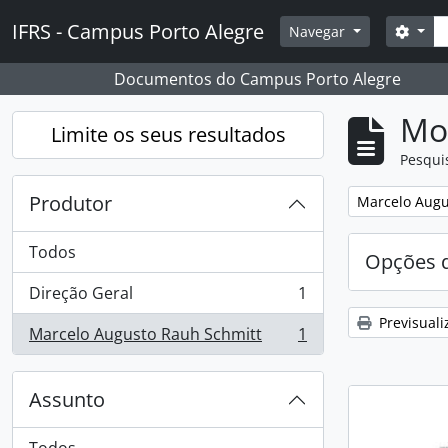
Skip to main content
Pesq
IFRS - Campus Porto Alegre
Opçõ
Navegar
Documentos do Campus Porto Alegre
Mos
Limite os seus resultados
Pesqui
Produtor
Remover filtro
Marcelo Augu
Todos
Opções d
Direção Geral
1
, 1 resultados
Previsuali
Marcelo Augusto Rauh Schmitt
1
, 1 resultados
Assunto