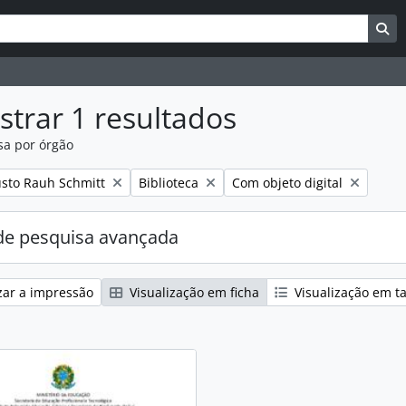
uisar
es de busca
Bu
trar 1 resultados
sa por órgão
:
Remover filtro:
Remover filtro:
sto Rauh Schmitt
Biblioteca
Com objeto digital
e pesquisa avançada
zar a impressão
Visualização em ficha
Visualização em t