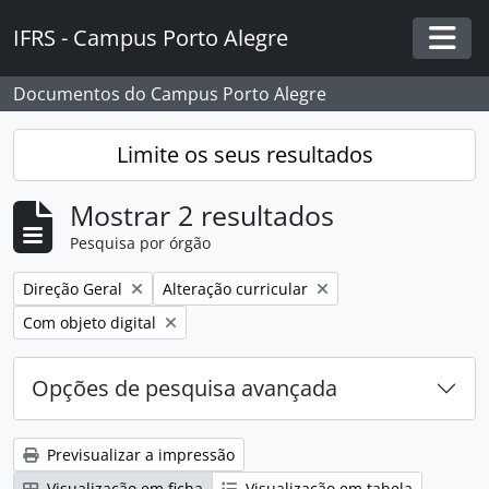
Skip to main content
IFRS - Campus Porto Alegre
Togg
Documentos do Campus Porto Alegre
Limite os seus resultados
Mostrar 2 resultados
Pesquisa por órgão
Remover filtro:
Remover filtro:
Direção Geral
Alteração curricular
Remover filtro:
Com objeto digital
Opções de pesquisa avançada
Previsualizar a impressão
Visualização em ficha
Visualização em tabela