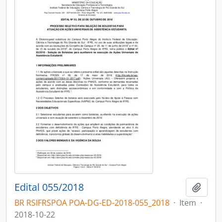
Edital 055/2018
Adici
BR RSIFRSPOA POA-DG-ED-2018-055_2018
·
Item
·
2018-10-22