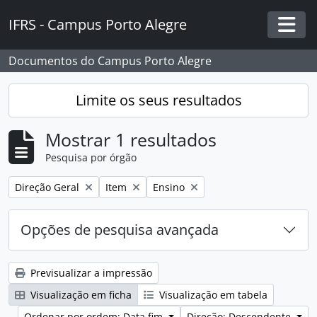
Skip to main content
IFRS - Campus Porto Alegre
Togg
Documentos do Campus Porto Alegre
Limite os seus resultados
Mostrar 1 resultados
Pesquisa por órgão
Remover filtro:
Remover filtro:
Remover filtro:
Direção Geral
Item
Ensino
Opções de pesquisa avançada
Previsualizar a impressão
Visualização em ficha
Visualização em tabela
Ordenar por ordem: Data fim
Direção: Descendente