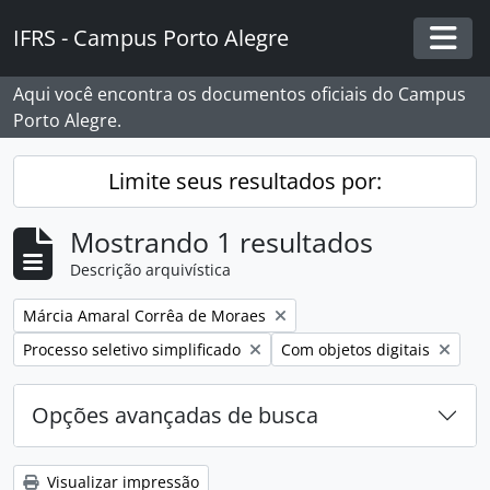
Skip to main content
IFRS - Campus Porto Alegre
Togg
Aqui você encontra os documentos oficiais do Campus
Porto Alegre.
Limite seus resultados por:
Mostrando 1 resultados
Descrição arquivística
Remover filtro:
Márcia Amaral Corrêa de Moraes
Remover filtro:
Remover filtro:
Processo seletivo simplificado
Com objetos digitais
Opções avançadas de busca
Visualizar impressão