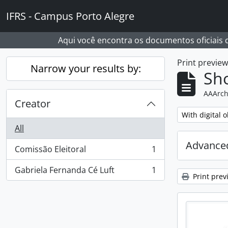
Skip to main content
IFRS - Campus Porto Alegre
Aqui você encontra os documentos oficiais
Print previe
Narrow your results by:
Sho
AAArch
Creator
Remove filter:
With digital o
All
Advanced
Comissão Eleitoral
1
, 1 results
Gabriela Fernanda Cé Luft
1
, 1 results
Print prev