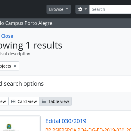
Search
Search options
Browse
 do Campus Porto Alegre.
w
Close
wing 1 results
ival description
bjects
 search options
iew
Card view
Table view
Edital 030/2019
BR RSIFRSPOA POA-DG-ED-2019-030_2