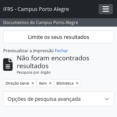
Skip to main content
IFRS - Campus Porto Alegre
Togg
Documentos do Campus Porto Alegre
Limite os seus resultados
Previsualizar a impressão
Fechar
Não foram encontrados
resultados
Pesquisa por órgão
Remover filtro:
Remover filtro:
Remover filtro:
Direção Geral
Item
Biblioteca
Opções de pesquisa avançada