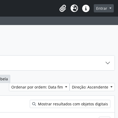
sque na página de navegação
Entrar
Idioma
Ligações rápidas
abela
Ordenar por ordem: Data fim
Direção: Ascendente
Mostrar resultados com objetos digitais