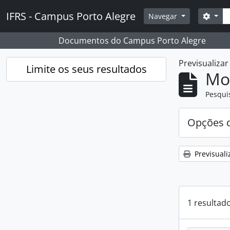
Skip to main content
Pesq
IFRS - Campus Porto Alegre
Opçõ
Navegar
Documentos do Campus Porto Alegre
Previsualiza
Limite os seus resultados
Mos
Pesqui
Opções d
Previsuali
1 resultad