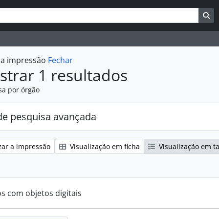
uisar
es de busca
Bu
r a impressão
Fechar
trar 1 resultados
sa por órgão
e pesquisa avançada
zar a impressão
Visualização em ficha
Visualização em t
os com objetos digitais