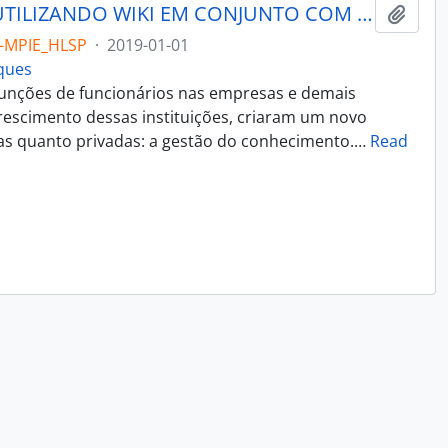
GESTÃO DO CONHECIMENTO UTILIZANDO WIKI EM CONJUNTO COM SISTEMA LEGADO
Adici
-MPIE_HLSP
·
2019-01-01
rques
funções de funcionários nas empresas e demais
rescimento dessas instituições, criaram um novo
cas quanto privadas: a gestão do conhecimento.
…
Read