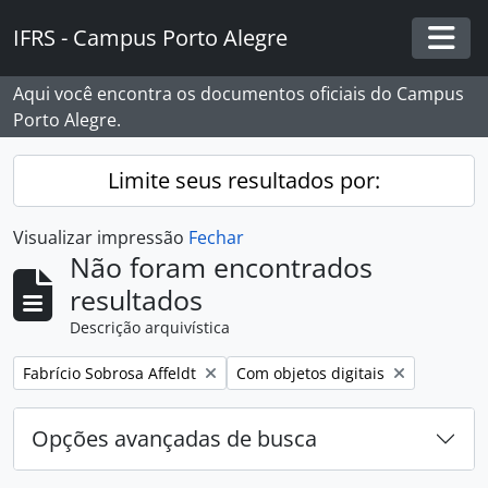
Skip to main content
IFRS - Campus Porto Alegre
Togg
Aqui você encontra os documentos oficiais do Campus
Porto Alegre.
Limite seus resultados por:
Visualizar impressão
Fechar
Não foram encontrados
resultados
Descrição arquivística
Remover filtro:
Remover filtro:
Fabrício Sobrosa Affeldt
Com objetos digitais
Opções avançadas de busca