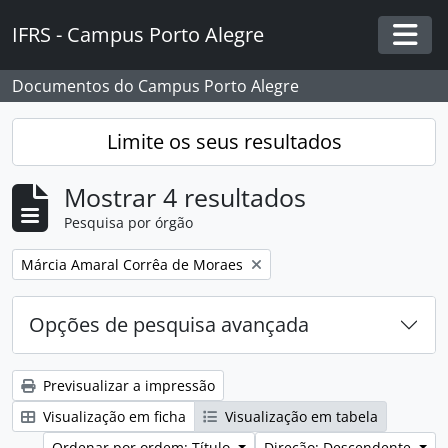
Skip to main content
IFRS - Campus Porto Alegre
Togg
Documentos do Campus Porto Alegre
Limite os seus resultados
Mostrar 4 resultados
Pesquisa por órgão
Remover filtro:
Márcia Amaral Corrêa de Moraes
Opções de pesquisa avançada
Previsualizar a impressão
Visualização em ficha
Visualização em tabela
Ordenar por ordem: Título
Direção: Descendente