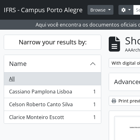
Skip to main content
Sear
IFRS - Campus Porto Alegre
Search
Browse
Aqui você encontra os documentos oficiais
Sho
Narrow your results by:
AAArch
Name
Remove filter:
With digital o
All
Advanced
Cassiano Pamplona Lisboa
1
, 1 results
Print prev
Celson Roberto Canto Silva
1
, 1 results
Clarice Monteiro Escott
1
, 1 results