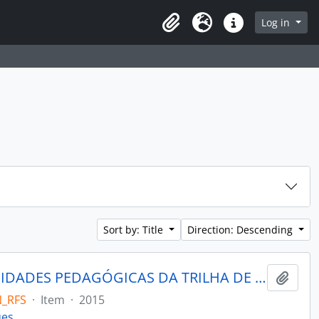
rch in browse page
Log in
Clipboard
Language
Quick links
Sort by: Title
Direction: Descending
IDENTIFICAÇÃO DAS OPORTUNIDADES PEDAGÓGICAS DA TRILHA DE EDUCAÇÃO AMBIENTAL DO PARQUE NATURAL MORRO DO OSSO
Add t
N_RFS
·
Item
·
2015
ues