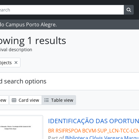
ch
 options
Sea
 do Campus Porto Alegre.
wing 1 results
ival description
bjects
 search options
iew
Card view
Table view
BR RSIFRSPOA BCVM-SUP_LCN-TCC-LC
Part of
Biblioteca Clóvis Vergara Marq