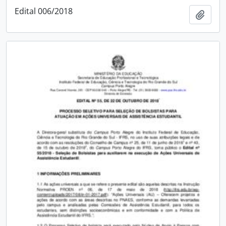
Edital 006/2018
Adici