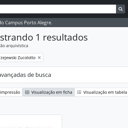
ar
es de busca
Bu
 do Campus Porto Alegre.
strando 1 resultados
ão arquivística
:
zejewski Zucolotto
avançadas de busca
 impressão
Visualização em ficha
Visualização em tabela