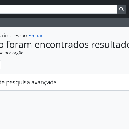
uisar
es de busca
Bu
r a impressão
Fechar
o foram encontrados resultad
sa por órgão
:
e pesquisa avançada