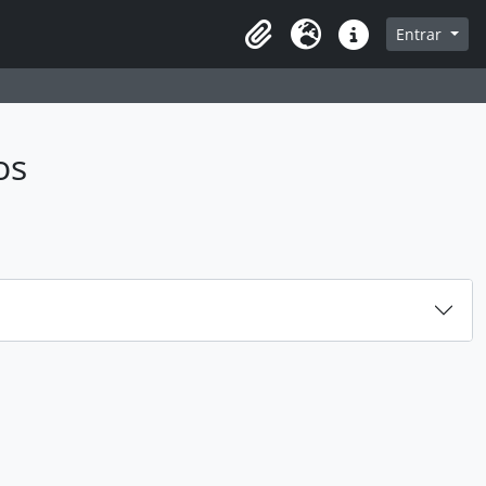
sque na página de navegação
Entrar
Idioma
Ligações rápidas
os