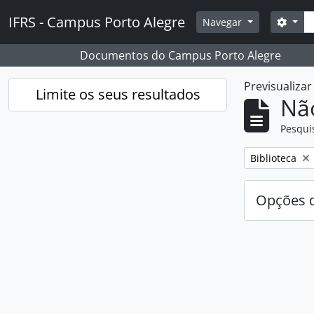
Skip to main content
Pesq
IFRS - Campus Porto Alegre
Opçõ
Navegar
Documentos do Campus Porto Alegre
Previsualiza
Limite os seus resultados
Nã
Pesqui
Remover filtro
Biblioteca
Opções d