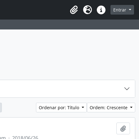
sque na página de navegação
Entrar
Idioma
Atalhos
Ordenar por: Título
Ordem: Crescente
Adici
tem
·
2018/06/26