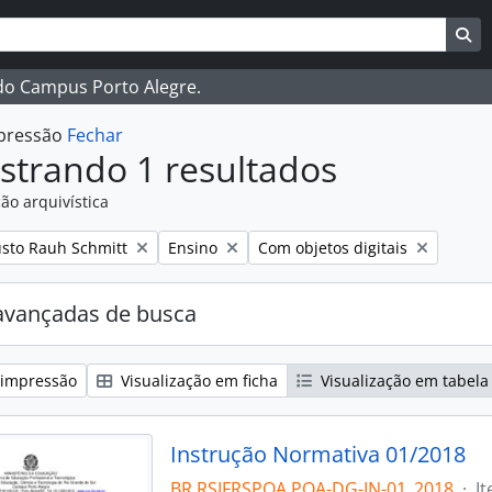
ar
es de busca
Bu
 do Campus Porto Alegre.
mpressão
Fechar
strando 1 resultados
ão arquivística
:
Remover filtro:
Remover filtro:
sto Rauh Schmitt
Ensino
Com objetos digitais
avançadas de busca
 impressão
Visualização em ficha
Visualização em tabela
Instrução Normativa 01/2018
BR RSIFRSPOA POA-DG-IN-01_2018
·
I