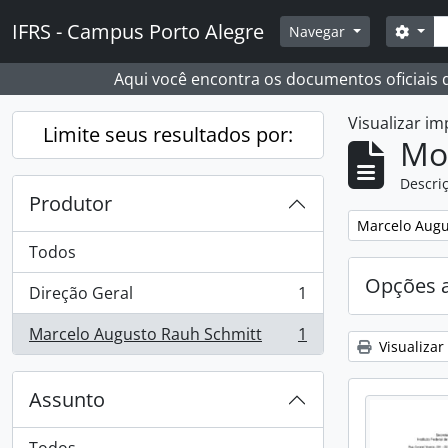
Skip to main content
Busc
IFRS - Campus Porto Alegre
Opçõ
Navegar
Aqui você encontra os documentos oficiais
Visualizar i
Limite seus resultados por:
Mo
Descriç
Produtor
Remover filtro
Marcelo Augu
Todos
Opções 
Direção Geral
1
, 1 resultados
Marcelo Augusto Rauh Schmitt
1
, 1 resultados
Visualizar
Assunto