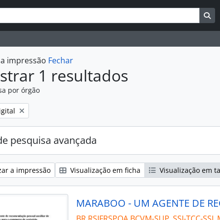
uisar
es de busca
Bu
r a impressão
Fechar
trar 1 resultados
sa por órgão
:
gital
e pesquisa avançada
zar a impressão
Visualização em ficha
Visualização em t
BR RSIFRSPOA BCVM-SUP_SSI-TCC-SSI