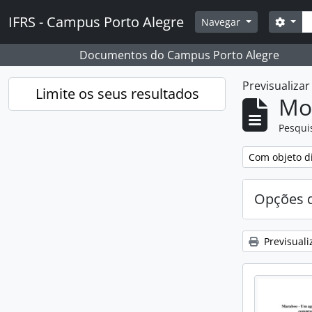
Skip to main content
Pesq
IFRS - Campus Porto Alegre
Opçõ
Navegar
Documentos do Campus Porto Alegre
Previsualiza
Limite os seus resultados
Mos
Pesqui
Remover filtro
Com objeto di
Opções d
Previsuali