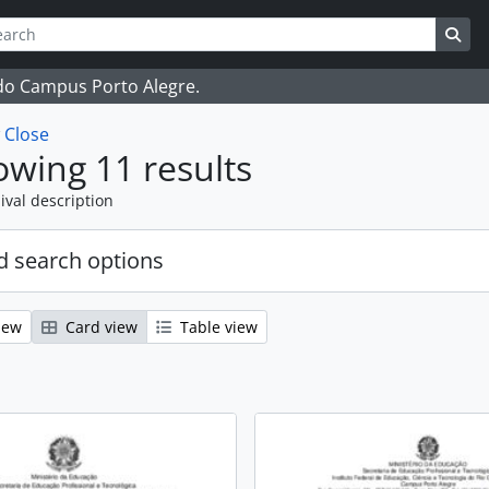
ch
 options
Sea
 do Campus Porto Alegre.
w
Close
wing 11 results
ival description
 search options
iew
Card view
Table view