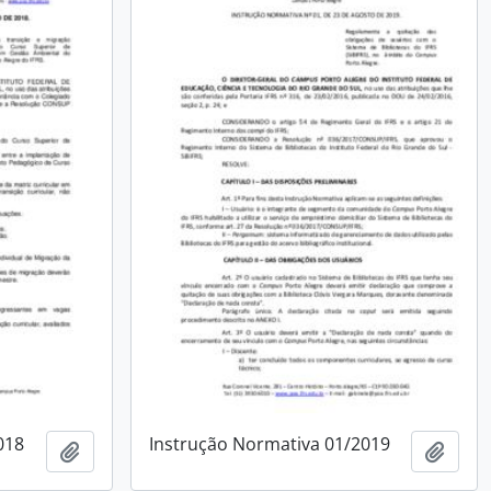
018
Instrução Normativa 01/2019
Add to clipboard
Add t