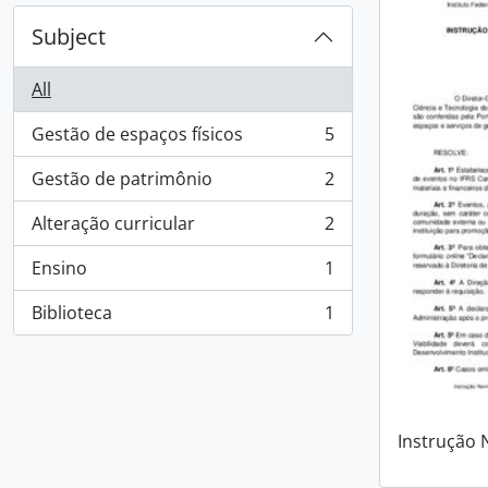
Subject
All
Gestão de espaços físicos
5
, 5 results
Gestão de patrimônio
2
, 2 results
Alteração curricular
2
, 2 results
Ensino
1
, 1 results
Biblioteca
1
, 1 results
Instrução 