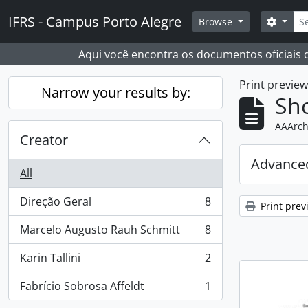
Skip to main content
Sear
IFRS - Campus Porto Alegre
Search
Browse
Aqui você encontra os documentos oficiais
Print previe
Narrow your results by:
Sho
AAArch
Creator
Advanced
All
Direção Geral
8
Print prev
, 8 results
Marcelo Augusto Rauh Schmitt
8
, 8 results
Karin Tallini
2
, 2 results
Fabrício Sobrosa Affeldt
1
, 1 results