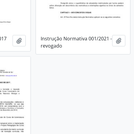
017
Instrução Normativa 001/2021 -
Add to clipboard
Add t
revogado