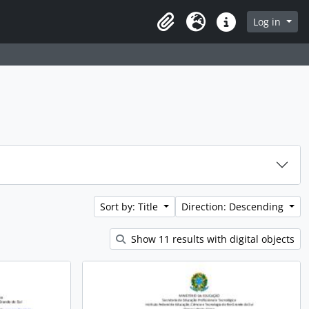
rch in browse page
Log in
Clipboard
Language
Quick links
Sort by: Title
Direction: Descending
Show 11 results with digital objects