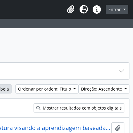
sque na página de navegação
Entrar
Idioma
Ligações rápidas
abela
Ordenar por ordem: Título
Direção: Ascendente
Mostrar resultados com objetos digitais
TryCatch: um modelo de arquitetura visando a aprendizagem baseada em problemas
Adici