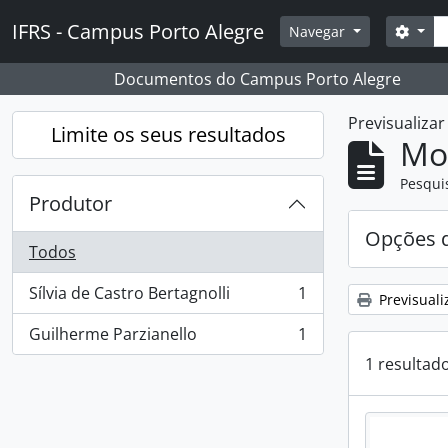
Skip to main content
Pesq
IFRS - Campus Porto Alegre
Opçõ
Navegar
Documentos do Campus Porto Alegre
Previsualiza
Limite os seus resultados
Mos
Pesqui
Produtor
Opções d
Todos
Sílvia de Castro Bertagnolli
1
Previsuali
, 1 resultados
Guilherme Parzianello
1
, 1 resultados
1 resultad