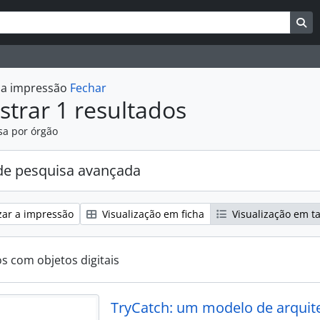
uisar
es de busca
Bu
r a impressão
Fechar
trar 1 resultados
sa por órgão
e pesquisa avançada
zar a impressão
Visualização em ficha
Visualização em t
os com objetos digitais