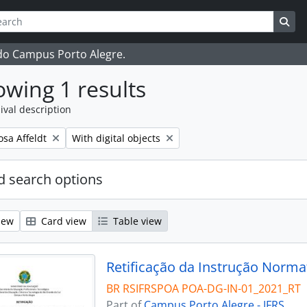
ch
 options
Sea
 do Campus Porto Alegre.
wing 1 results
ival description
Remove filter:
osa Affeldt
With digital objects
 search options
iew
Card view
Table view
Retificação da Instrução Norma
BR RSIFRSPOA POA-DG-IN-01_2021_RT
Part of
Campus Porto Alegre - IFRS