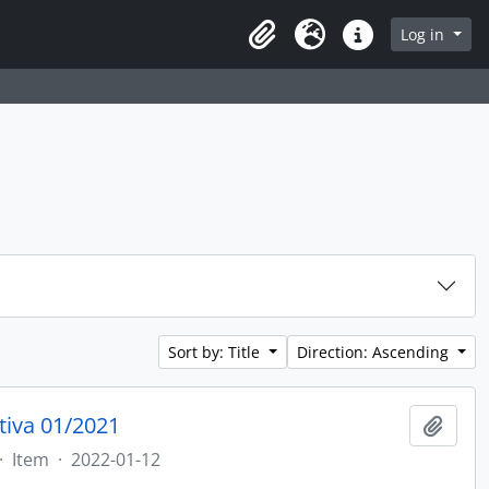
rch in browse page
Log in
Clipboard
Language
Quick links
Sort by: Title
Direction: Ascending
tiva 01/2021
Add t
·
Item
·
2022-01-12