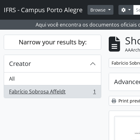
Skip to main content
Sear
IFRS - Campus Porto Alegre
Search
Browse
Aqui você encontra os documentos oficiais
Sho
Narrow your results by:
AAArch
Creator
Remove filter:
Fabrício Sobr
All
Advanced
Fabrício Sobrosa Affeldt
1
, 1 results
Print prev