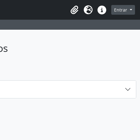
sque na página de navegação
Entrar
Idioma
Atalhos
os