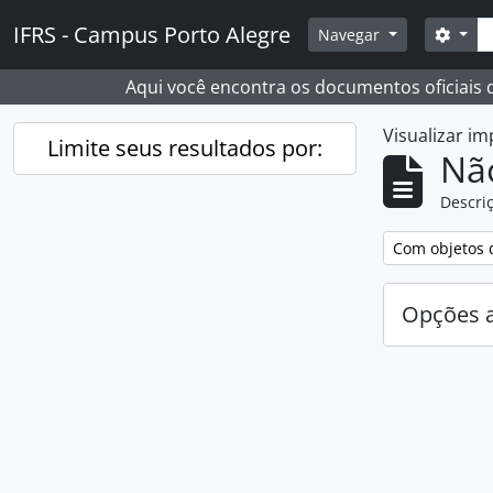
Skip to main content
Busc
IFRS - Campus Porto Alegre
Opçõ
Navegar
Aqui você encontra os documentos oficiais
Visualizar i
Limite seus resultados por:
Nã
Descriç
Remover filtro
Com objetos d
Opções 