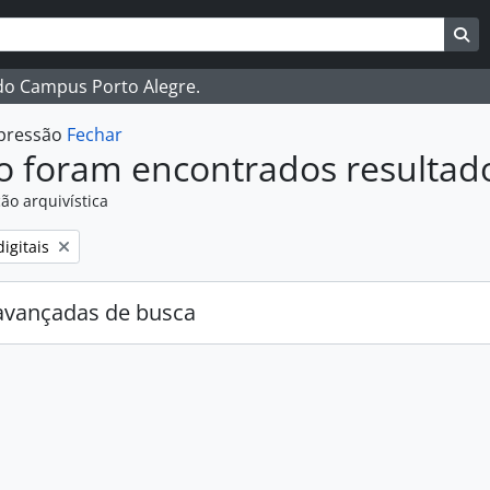
ar
es de busca
Bu
 do Campus Porto Alegre.
mpressão
Fechar
o foram encontrados resultad
ão arquivística
:
igitais
avançadas de busca