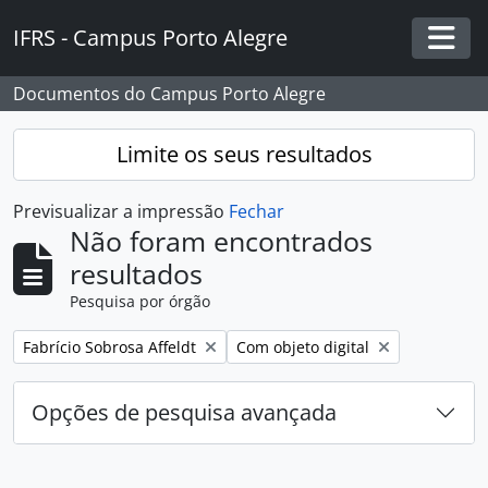
Skip to main content
IFRS - Campus Porto Alegre
Togg
Documentos do Campus Porto Alegre
Limite os seus resultados
Previsualizar a impressão
Fechar
Não foram encontrados
resultados
Pesquisa por órgão
Remover filtro:
Remover filtro:
Fabrício Sobrosa Affeldt
Com objeto digital
Opções de pesquisa avançada