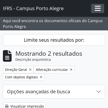
Skip to main content
IFRS - Campus Porto Alegre
Togg
Aqui você encontra os documentos oficiais do Campus
Porto Alegre.
Limite seus resultados por:
Mostrando 2 resultados
Descrição arquivística
Remover filtro:
Remover filtro:
Direção Geral
Alteração curricular
Remover filtro:
Com objetos digitais
Opções avançadas de busca
Visualizar impressão