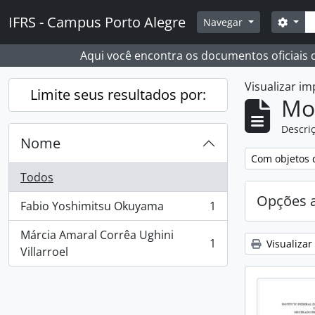
Skip to main content
Busc
IFRS - Campus Porto Alegre
Opçõ
Navegar
Aqui você encontra os documentos oficiais
Visualizar i
Limite seus resultados por:
Mo
Descriç
Nome
Remover filtro
Com objetos d
Todos
Opções 
Fabio Yoshimitsu Okuyama
1
, 1 resultados
Márcia Amaral Corrêa Ughini
1
Visualizar
, 1 resultados
Villarroel