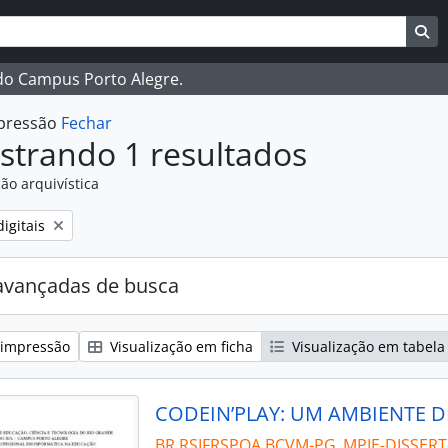
ar
es de busca
Bu
 do Campus Porto Alegre.
mpressão
Fechar
strando 1 resultados
ão arquivística
:
igitais
avançadas de busca
 impressão
Visualização em ficha
Visualização em tabela
BR RSIFRSPOA BCVM-PG_MPIE-DISSERT