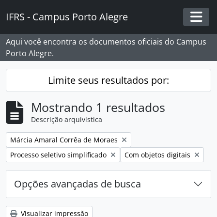
Skip to main content
IFRS - Campus Porto Alegre
Togg
Aqui você encontra os documentos oficiais do Campus
Porto Alegre.
Limite seus resultados por:
Mostrando 1 resultados
Descrição arquivística
Remover filtro:
Márcia Amaral Corrêa de Moraes
Remover filtro:
Remover filtro:
Processo seletivo simplificado
Com objetos digitais
Opções avançadas de busca
Visualizar impressão