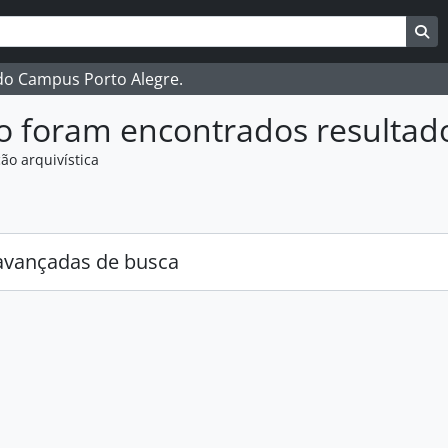
ar
es de busca
Bu
 do Campus Porto Alegre.
o foram encontrados resultad
ão arquivística
:
avançadas de busca