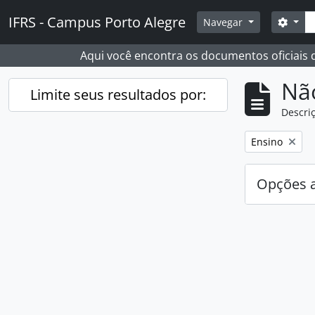
Skip to main content
Busc
IFRS - Campus Porto Alegre
Opçõ
Navegar
Aqui você encontra os documentos oficiais
Nã
Limite seus resultados por:
Descriç
Remover filtro
Ensino
Opções 