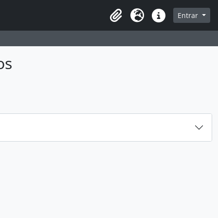
sque na página de navegação
Entrar
Idioma
Atalhos
os