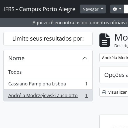
Skip to main content
Busc
IFRS - Campus Porto Alegre
Opçõ
Navegar
Aqui você encontra os documentos oficiais
Mo
Limite seus resultados por:
Descriç
Nome
Remover filtro
Andréia Modr
Todos
Opções 
Cassiano Pamplona Lisboa
1
, 1 resultados
Visualizar
Andréia Modrzejewski Zucolotto
1
, 1 resultados