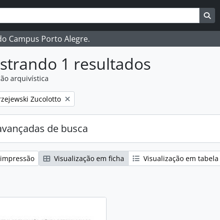
ar
es de busca
Bu
 do Campus Porto Alegre.
strando 1 resultados
ão arquivística
:
zejewski Zucolotto
avançadas de busca
 impressão
Visualização em ficha
Visualização em tabela