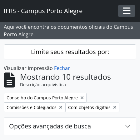
Skip to main content
IFRS - Campus Porto Alegre
Togg
Aqui você encontra os documentos oficiais do Campus
Porto Alegre.
Limite seus resultados por:
Visualizar impressão
Fechar
Mostrando 10 resultados
Descrição arquivística
Remover filtro:
Conselho do Campus Porto Alegre
Remover filtro:
Remover filtro:
Comissões e Colegiados
Com objetos digitais
Opções avançadas de busca