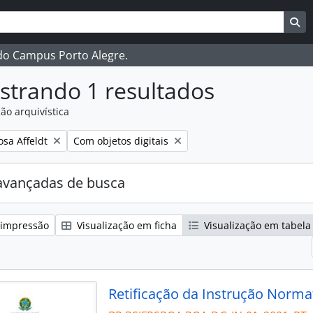
ar
es de busca
Bu
 do Campus Porto Alegre.
strando 1 resultados
ão arquivística
:
Remover filtro:
osa Affeldt
Com objetos digitais
avançadas de busca
 impressão
Visualização em ficha
Visualização em tabela
Retificação da Instrução Norma