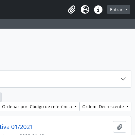
sque na página de navegação
Entrar
Idioma
Atalhos
Ordenar por: Código de referência
Ordem: Decrescente
tiva 01/2021
Adici