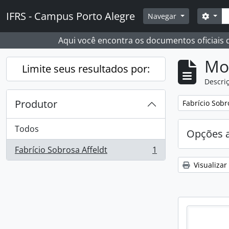
Skip to main content
Busc
IFRS - Campus Porto Alegre
Opçõ
Navegar
Aqui você encontra os documentos oficiais
Mo
Limite seus resultados por:
Descriç
Produtor
Remover filtro
Fabrício Sobr
Todos
Opções 
Fabrício Sobrosa Affeldt
1
, 1 resultados
Visualizar