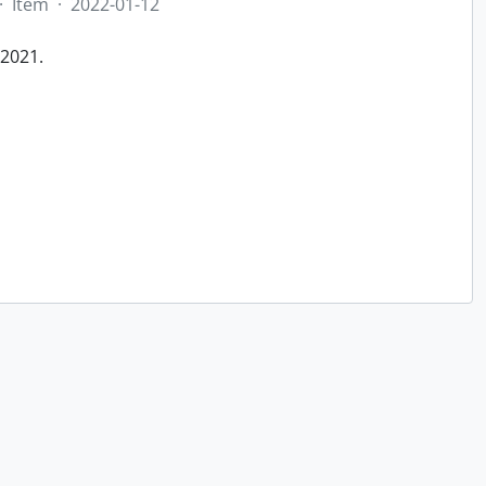
·
Item
·
2022-01-12
/2021.