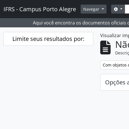
Skip to main content
Busc
IFRS - Campus Porto Alegre
Opçõ
Navegar
Aqui você encontra os documentos oficiais
Visualizar i
Limite seus resultados por:
Nã
Descriç
Remover filtro
Com objetos d
Opções 