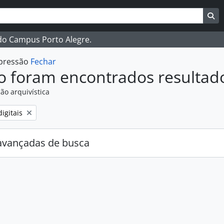
ar
es de busca
Bu
 do Campus Porto Alegre.
mpressão
Fechar
o foram encontrados resultad
ão arquivística
:
igitais
avançadas de busca