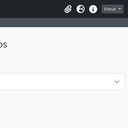
sque na página de navegação
Entrar
Idioma
Atalhos
os