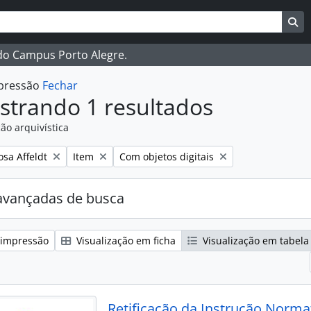
ar
es de busca
Bu
 do Campus Porto Alegre.
mpressão
Fechar
strando 1 resultados
ão arquivística
:
Remover filtro:
Remover filtro:
osa Affeldt
Item
Com objetos digitais
avançadas de busca
 impressão
Visualização em ficha
Visualização em tabela
Retificação da Instrução Norma