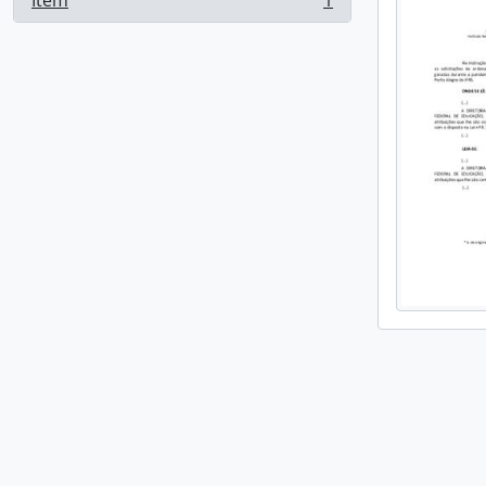
Item
1
, 1 resultados