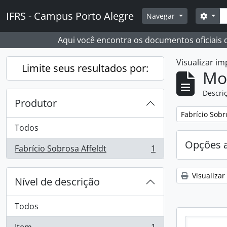
Skip to main content
Busc
IFRS - Campus Porto Alegre
Opçõ
Navegar
Aqui você encontra os documentos oficiais
Visualizar i
Limite seus resultados por:
Mo
Descriç
Produtor
Remover filtro
Fabrício Sobr
Todos
Opções 
Fabrício Sobrosa Affeldt
1
, 1 resultados
Visualizar
Nível de descrição
Todos