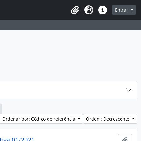
sque na página de navegação
Entrar
Idioma
Atalhos
Ordenar por: Código de referência
Ordem: Decrescente
tiva 01/2021
Adici