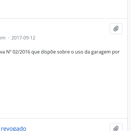
Adici
tem
·
2017-09-12
tiva Nº 02/2016 que dispõe sobre o uso da garagem por
- revogado
Adici