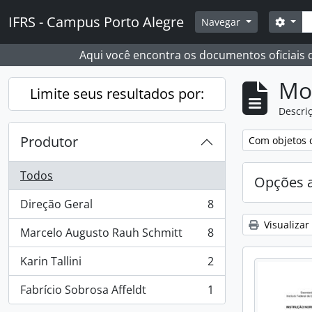
Skip to main content
Busc
IFRS - Campus Porto Alegre
Opçõ
Navegar
Aqui você encontra os documentos oficiais
Mo
Limite seus resultados por:
Descriç
Produtor
Remover filtro
Com objetos d
Todos
Opções 
Direção Geral
8
, 8 resultados
Visualizar
Marcelo Augusto Rauh Schmitt
8
, 8 resultados
Karin Tallini
2
, 2 resultados
Fabrício Sobrosa Affeldt
1
, 1 resultados