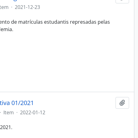
Item
·
2021-12-23
nto de matrículas estudantis represadas pelas
demia.
tiva 01/2021
Adici
·
Item
·
2022-01-12
/2021.