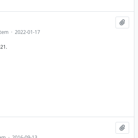
Adici
Item
·
2022-01-17
21.
Adici
tem
·
2016-09-13