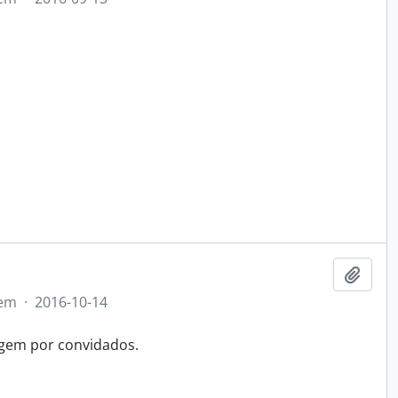
Adici
tem
·
2016-10-14
agem por convidados.