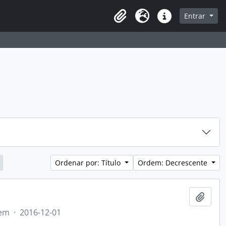
sque na página de navegação
Entrar
Idioma
Atalhos
Ordenar por: Título
Ordem: Decrescente
Adici
tem
·
2016-12-01