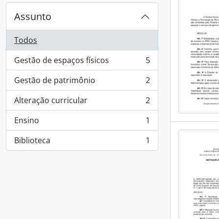
Assunto
Todos
Gestão de espaços físicos
5
, 5 resultados
Gestão de patrimônio
2
, 2 resultados
Alteração curricular
2
, 2 resultados
Ensino
1
, 1 resultados
Biblioteca
1
, 1 resultados