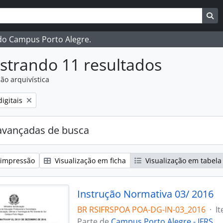
ar
es de busca
Bu
 do Campus Porto Alegre.
strando 11 resultados
ão arquivística
:
igitais
avançadas de busca
 impressão
Visualização em ficha
Visualização em tabela
Instrução Normativa 03/ 2016
BR RSIFRSPOA POA-DG-IN-03_2016
·
I
Parte de
Campus Porto Alegre - IFRS