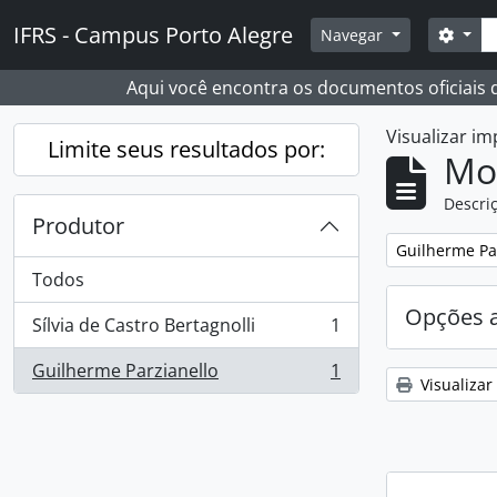
Skip to main content
Busc
IFRS - Campus Porto Alegre
Opçõ
Navegar
Aqui você encontra os documentos oficiais
Visualizar i
Limite seus resultados por:
Mo
Descriç
Produtor
Remover filtro
Guilherme Pa
Todos
Opções 
Sílvia de Castro Bertagnolli
1
, 1 resultados
Guilherme Parzianello
1
, 1 resultados
Visualizar