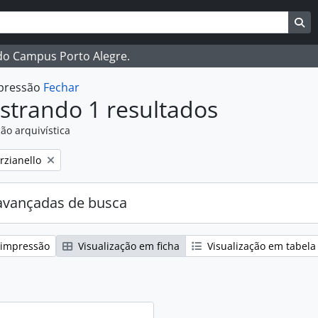
ar
es de busca
Bu
 do Campus Porto Alegre.
mpressão
Fechar
strando 1 resultados
ão arquivística
:
rzianello
avançadas de busca
 impressão
Visualização em ficha
Visualização em tabela