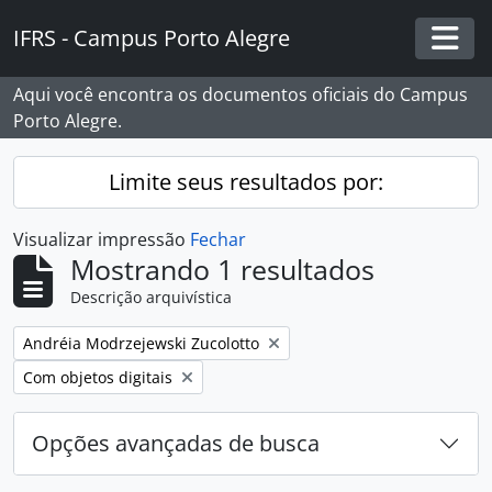
Skip to main content
IFRS - Campus Porto Alegre
Togg
Aqui você encontra os documentos oficiais do Campus
Porto Alegre.
Limite seus resultados por:
Visualizar impressão
Fechar
Mostrando 1 resultados
Descrição arquivística
Remover filtro:
Andréia Modrzejewski Zucolotto
Remover filtro:
Com objetos digitais
Opções avançadas de busca